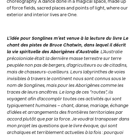
choreography. A dance done in a magical space, made up
of force fields, sacred places and points of light, where our
exterior and interior lives are One.
L’idée pour
Songlines
m’est venue à la lecture du livre
Le
chant des pistes
de Bruce Chatwin, dans lequel il décrit
la vie spirituelle des Aborigènes d’Australie
. L’Australie
précoloniale était la dernière masse terrestre sur terre
peuplée non pas de bergers, d’agriculteurs ou de citadins,
mais de chasseurs-cueilleurs. Leurs labyrinthes de voies
invisibles à travers le continent nous sont connus sous le
nom de
Songlines
, mais pour les Aborigènes comme les
traces de leurs ancêtres. Le long de ces “routes”, ils
voyagent afin d’accomplir toutes ces activités qui sont
typiquement humaines – chant, danse, mariage, échange
d’idées et arrangements des frontières territoriales par
accord plutôt que par la force. Je voudrai transposer dans
mon projet les questions que le livre évoque, qui sont
archaïques et terriblement actuelles à la fois : pourquoi