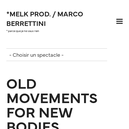
*MELK PROD. / MARCO
BERRETTINI
* parce que je ne vaux rien
OLD
MOVEMENTS
FOR NEW
BODIES