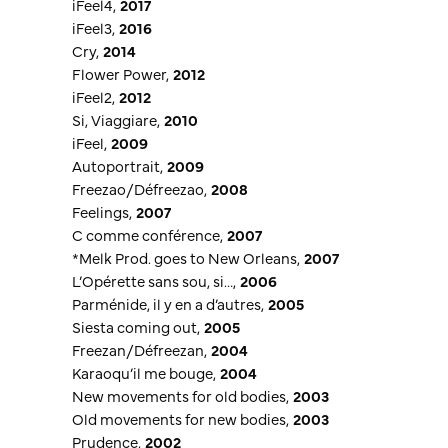
iFeel4
,
2017
iFeel3
,
2016
Cry
,
2014
Flower Power
,
2012
iFeel2
,
2012
Si, Viaggiare
,
2010
iFeel
,
2009
Autoportrait
,
2009
Freezao/Défreezao
,
2008
Feelings
,
2007
C comme conférence
,
2007
*Melk Prod. goes to New Orleans
,
2007
L’Opérette sans sou, si…
,
2006
Parménide, il y en a d’autres
,
2005
Siesta coming out
,
2005
Freezan/Défreezan
,
2004
Karaoqu’il me bouge
,
2004
New movements for old bodies
,
2003
Old movements for new bodies
,
2003
Prudence
,
2002