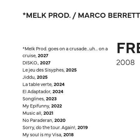
*MELK PROD. / MARCO BERRETT
FR
*Melk Prod. goes on a crusade…uh… on a
cruise
,
2027
2008
DISK.O.
,
2027
Le jeu des Sisyphes
,
2025
Jiddu
,
2025
La table verte
,
2024
El Adaptador
,
2024
Songlines
,
2023
My Epifunny
,
2022
Music all
,
2021
No Paraderan
,
2020
Sorry, do the tour. Again!
,
2019
My soul is my Visa
,
2018