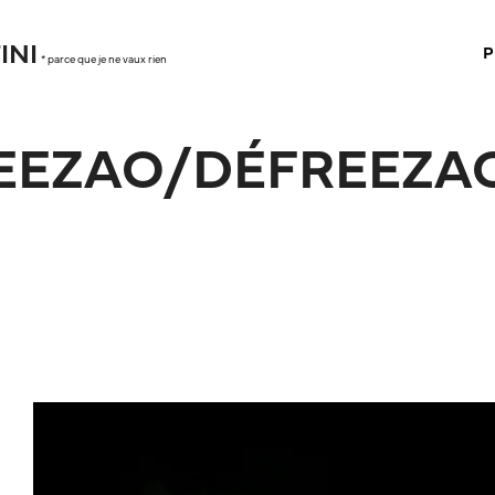
INI
P
* parce que je ne vaux rien
EEZAO/DÉFREEZA