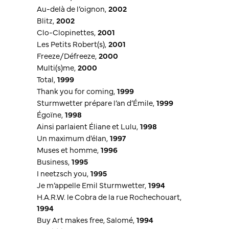
Au-delà de l’oignon
,
2002
Blitz
,
2002
Clo-Clopinettes
,
2001
Les Petits Robert(s)
,
2001
Freeze/Défreeze
,
2000
Multi(s)me
,
2000
Total
,
1999
Thank you for coming
,
1999
Sturmwetter prépare l’an d’Émile
,
1999
Égoïne
,
1998
Ainsi parlaient Éliane et Lulu
,
1998
Un maximum d’élan
,
1997
Muses et homme
,
1996
Business
,
1995
I neetzsch you
,
1995
Je m’appelle Emil Sturmwetter
,
1994
H.A.R.W. le Cobra de la rue Rochechouart
,
1994
Buy Art makes free, Salomé
,
1994