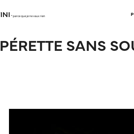
INI
P
* parce que je ne vaux rien
OPÉRETTE SANS SOU