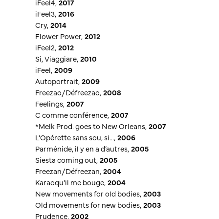
iFeel4
,
2017
iFeel3
,
2016
Cry
,
2014
Flower Power
,
2012
iFeel2
,
2012
Si, Viaggiare
,
2010
iFeel
,
2009
Autoportrait
,
2009
Freezao/Défreezao
,
2008
Feelings
,
2007
C comme conférence
,
2007
*Melk Prod. goes to New Orleans
,
2007
L’Opérette sans sou, si…
,
2006
Parménide, il y en a d’autres
,
2005
Siesta coming out
,
2005
Freezan/Défreezan
,
2004
Karaoqu’il me bouge
,
2004
New movements for old bodies
,
2003
Old movements for new bodies
,
2003
Prudence
,
2002