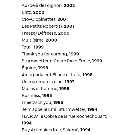
Au-delà de l’oignon
,
2002
Blitz
,
2002
Clo-Clopinettes
,
2001
Les Petits Robert(s)
,
2001
Freeze/Défreeze
,
2000
Multi(s)me
,
2000
Total
,
1999
Thank you for coming
,
1999
Sturmwetter prépare l’an d’Émile
,
1999
Égoïne
,
1998
Ainsi parlaient Éliane et Lulu
,
1998
Un maximum d’élan
,
1997
Muses et homme
,
1996
Business
,
1995
I neetzsch you
,
1995
Je m’appelle Emil Sturmwetter
,
1994
H.A.R.W. le Cobra de la rue Rochechouart
,
1994
Buy Art makes free, Salomé
,
1994